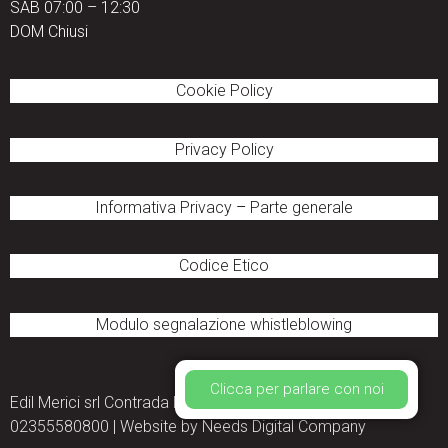
SAB 07:00 – 12:30
DOM Chiusi
Cookie Policy
Privacy Policy
Informativa Privacy
–
Parte generale
Codice Etico
Modulo segnalazione
whistleblowing
Clicca per parlare con noi
Edil Merici srl Contrada Merici snc, Locri (RC) 89044 | P.IVA:
02355580800 | Website by
Needs Digital Company