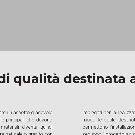
di qualità destinata 
vare un aspetto gradevole
 all’esterno. Allo stesso
he principali che devono
l loro sistema modulare
materiali diventa quindi
mbiente. I nostri tecnici
tra naturale o granito con
 loco, procedendo poi alla