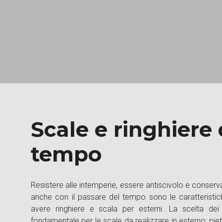
Scale e ringhiere 
tempo
Resistere alle intemperie, essere antiscivolo e conser
impiegati per la realizzazione di una scala da montare
anche con il passare del tempo sono le caratteristic
modo le scale destinate all’ambiente interno con i
avere ringhiere e scala per esterni. La scelta dei 
permettono l’installazione del prodotto in qualsiasi a
fondamentale per le scale da realizzare in esterno: pie
seguono il progetto sin dalla fase del rilievo misure in