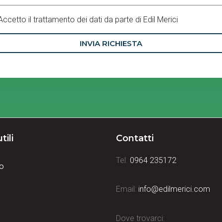
Accetto il trattamento dei dati da parte di Edil Merici
INVIA RICHIESTA
tili
Contatti
Tel.
0964 235172
o
Email:
info@edilmerici.com
i
Dove trovarci: