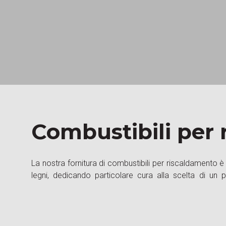
Combustibili per 
La nostra fornitura di combustibili per riscaldamento è 
certificato e ad alto rendimento. Il benessere abitat
legni, dedicando particolare cura alla scelta di un p