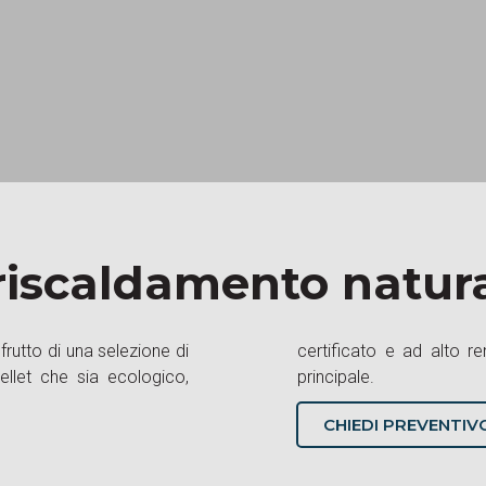
riscaldamento natura
frutto di una selezione di
ivo è il nostro obiettivo
ellet che sia ecologico,
principale.
CHIEDI PREVENTI