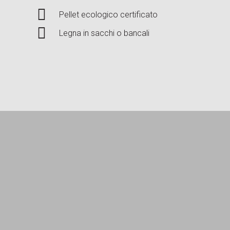
Pellet ecologico certificato
Legna in sacchi o bancali