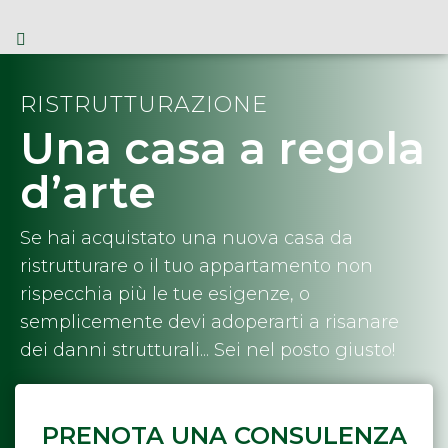
RISTRUTTURAZIONE
Una casa a regola
d’arte
Se hai acquistato una nuova casa da
ristrutturare o il tuo appartamento non
rispecchia più le tue esigenze, o
semplicemente devi adoperarti a risanare
dei danni strutturali... Sei nel posto giusto!
PRENOTA UNA CONSULENZA