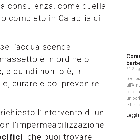
na consulenza, come quella
io completo in Calabria di
 se l’acqua scende
Come
 massetto è in ordine o
barbe
22 Giu
e quindi non lo è, in
Se ti p
 e, curare e poi prevenire
all’Am
o poi 
un bar
e fami
richiesto l’intervento di un
Leggi T
con l’impermeabilizzazione
cifici
, che puoi trovare