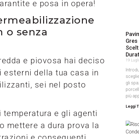
arantite e posa in opera!
ermeabilizzazione
n o senza
Pavim
Gres 
Scelt
Durat
 fredda e piovosa hai deciso
19 Lugl
Introdu
i esterni della tua casa in
sceglie
izzanti, sei nel posto
gli spaz
porcell
più ap
Leggi T
di temperatura e gli agenti
o mettere a dura prova la
ltrazioni e conseguenti