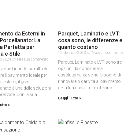
ento da Esterni in
Parquet, Laminato e LVT:
Porcellanato: La
cosa sono, le differenze e
a Perfetta per
quanto costano
a e Stile
10 Gennaio 2023
Nessun commento
io 2024
Nessun commento
Parquet, Laminato e LVT sono tre
opzioni da considerare
zione Quando si tratta di
assolutamente se hai bisogno di
re il pavimento ideale per
rinnovare o dar vita al pavimento
i esterni, il gres
della tua casa. Tutte offrono
anato è una delle soluzioni
prezzate. Con la sua
Leggi Tutto »
utto »