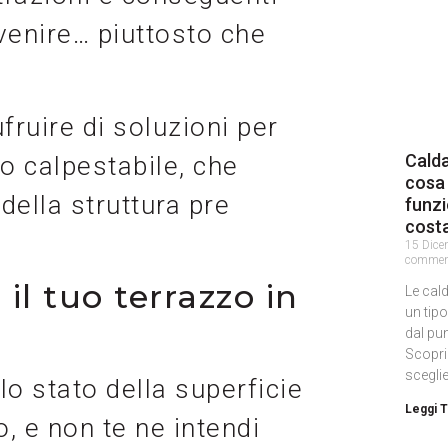
venire… piuttosto che
fruire di soluzioni per
Calda
o calpestabile, che
cosa
ella struttura pre
funz
cost
15 Dic
commen
l tuo terrazzo in
Le cal
un tipo
dal pun
Scopri
sceglie
lo stato della superficie
Leggi T
, e non te ne intendi