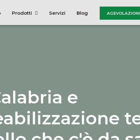
o
Prodotti
Servizi
Blog
AGEVOLAZIONI 
alabria e
bilizzazione te
llo che c'è da s