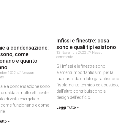
Infissi e finestre: cosa
sono e quali tipi esistono
ie a condensazione:
12 Novembre 2022
Nessun
 sono, come
commento
ionano e quanto
Gli infissi e le finestre sono
ano
elementi importantissimi per la
embre 2022
Nessun
to
tua casa: da un lato garantiscono
l’isolamento termico ed acustico,
daie a condensazione sono
dall’altro contribuiscono al
 di caldaia molto efficiente
design dell’edificio.
to di vista energetico.
 come funzionano e come
Leggi Tutto »
rle.
utto »