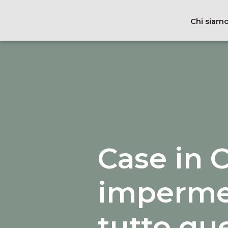
Chi siam
Case in C
impermea
tutto que