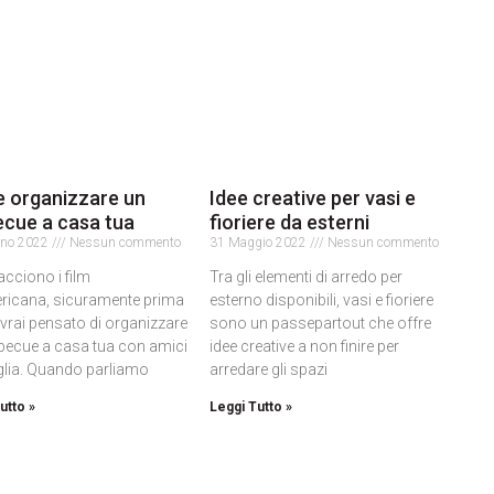
 organizzare un
Idee creative per vasi e
cue a casa tua
fioriere da esterni
gno 2022
Nessun commento
31 Maggio 2022
Nessun commento
iacciono i film
Tra gli elementi di arredo per
ericana, sicuramente prima
esterno disponibili, vasi e fioriere
avrai pensato di organizzare
sono un passepartout che offre
becue a casa tua con amici
idee creative a non finire per
glia. Quando parliamo
arredare gli spazi
utto »
Leggi Tutto »