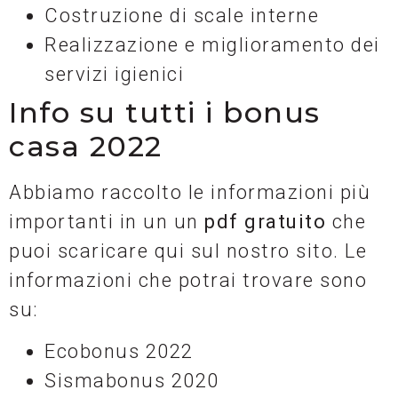
Costruzione di scale interne
Realizzazione e miglioramento dei
servizi igienici
Info su tutti i bonus
casa 2022
Abbiamo raccolto le informazioni più
importanti in un un
pdf gratuito
che
puoi scaricare qui sul nostro sito. Le
informazioni che potrai trovare sono
su:
Ecobonus 2022
Sismabonus 2020