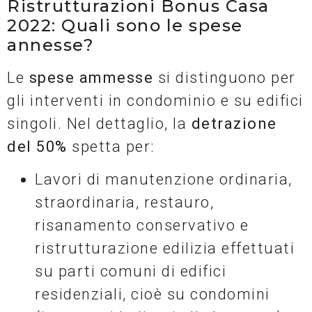
Ristrutturazioni Bonus Casa
2022: Quali sono le spese
annesse?
Le
spese ammesse
si distinguono per
gli interventi in condominio e su edifici
singoli. Nel dettaglio, la
detrazione
del 50%
spetta per:
Lavori di manutenzione ordinaria,
straordinaria, restauro,
risanamento conservativo e
ristrutturazione edilizia effettuati
su parti comuni di edifici
residenziali, cioè su condomini