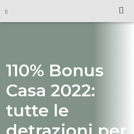
110% Bonus
Casa 2022:
tutte le
detrazioni per