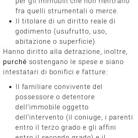
per gli immobili che non rientrano
fra quelli strumentali o merce.
Il titolare di un diritto reale di
godimento (usufrutto, uso,
abitazione o superficie)
Hanno diritto alla detrazione, inoltre,
purché
sostengano le spese e siano
intestatari di bonifici e fatture:
Il familiare convivente del
possessore o detentore
dell’immobile oggetto
dell’intervento (il coniuge, i parenti
entro il terzo grado e gli affini
entro il secondo grado) e il