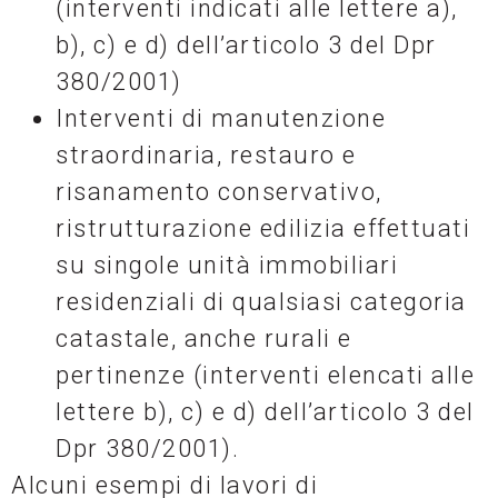
(interventi indicati alle lettere a),
b), c) e d) dell’articolo 3 del Dpr
380/2001)
Interventi di manutenzione
straordinaria, restauro e
risanamento conservativo,
ristrutturazione edilizia effettuati
su singole unità immobiliari
residenziali di qualsiasi categoria
catastale, anche rurali e
pertinenze (interventi elencati alle
lettere b), c) e d) dell’articolo 3 del
Dpr 380/2001).
Alcuni esempi di lavori di