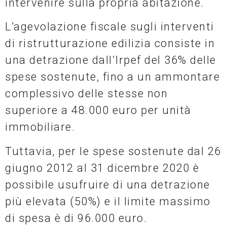
intervenire sulla propria abitazione.
L’agevolazione fiscale sugli interventi
di ristrutturazione edilizia consiste in
una detrazione dall’Irpef del 36% delle
spese sostenute, fino a un ammontare
complessivo delle stesse non
superiore a 48.000 euro per unità
immobiliare.
Tuttavia, per le spese sostenute dal 26
giugno 2012 al 31 dicembre 2020 è
possibile usufruire di una detrazione
più elevata (50%) e il limite massimo
di spesa è di 96.000 euro.