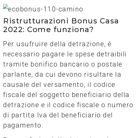
Ristrutturazioni Bonus Casa
2022: Come funziona?
Per usufruire della detrazione, è
necessario pagare le spese detraibili
tramite bonifico bancario o postale
parlante, da cui devono risultare la
causale del versamento, il codice
fiscale del soggetto beneficiario della
detrazione e il codice fiscale o numero
di partita Iva del beneficiario del
pagamento.