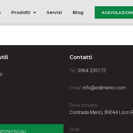
o
Prodotti
Servizi
Blog
AGEVOLAZIONI 
tili
Contatti
Tel.
0964 235172
o
Email:
info@edilmerici.com
i
Dove trovarci:
Contrada Merici, 89044 Locri RC
Orari:
IONI FISCALI