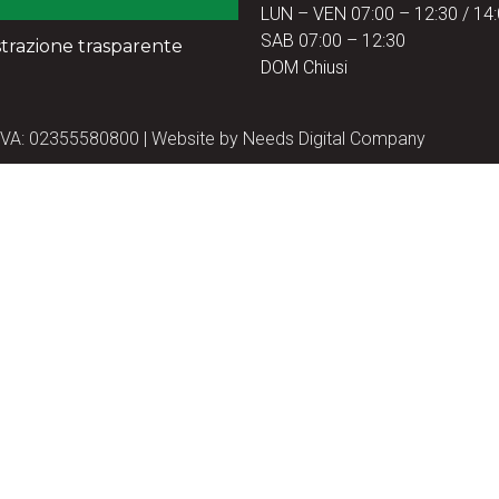
LUN – VEN 07:00 – 12:30 / 14:
SAB 07:00 – 12:30
trazione trasparente
DOM Chiusi
 P.IVA: 02355580800 | Website by
Needs Digital Company