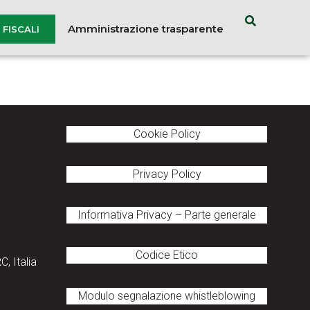
Amministrazione trasparente
FISCALI
Cookie Policy
Privacy Policy
Informativa Privacy
–
Parte generale
Codice Etico
, Italia
Modulo segnalazione
whistleblowing