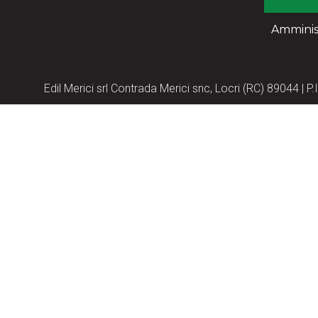
Amminis
Edil Merici srl Contrada Merici snc, Locri (RC) 89044 |